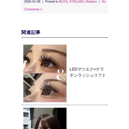
2026-01-09 ｜ Posted in
BLOG
,
EYELASH
,
Madoka
｜
No
Comments »
関連記事
LEDマツエク×ケラ
チンラッシュリフト