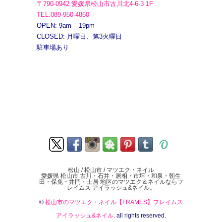
〒790-0942 愛媛県松山市古川北4-6-3 1F
TEL.089-950-4860
OPEN: 9am – 19pm
CLOSED: 月曜日、第3火曜日
駐車場あり
松山 / 松山市 / マツエク・ネイル
愛媛県 松山市 古川・石井・居相・市坪・和泉・朝生
田・保免・井門・土居 地区のマツエク＆ネイルならフ
レイムス アイラッシュ&ネイル。
©
松山市のマツエク・ネイル【FRAMES】フレイムス
アイラッシュ&ネイル
. all rights reserved.