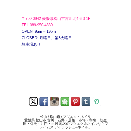
〒790-0942 愛媛県松山市古川北4-6-3 1F
TEL.089-950-4860
OPEN: 9am – 19pm
CLOSED: 月曜日、第3火曜日
駐車場あり
松山 / 松山市 / マツエク・ネイル
愛媛県 松山市 古川・石井・居相・市坪・和泉・朝生
田・保免・井門・土居 地区のマツエク＆ネイルならフ
レイムス アイラッシュ&ネイル。