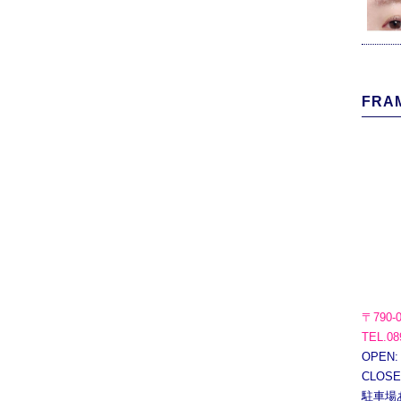
FRAM
〒790-
TEL.08
OPEN:
CLOS
駐車場