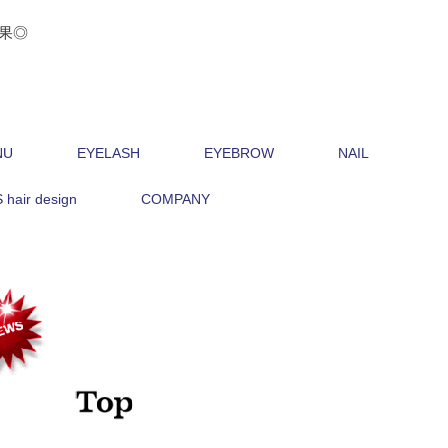
果◎
NU
EYELASH
EYEBROW
NAIL
hair design
COMPANY