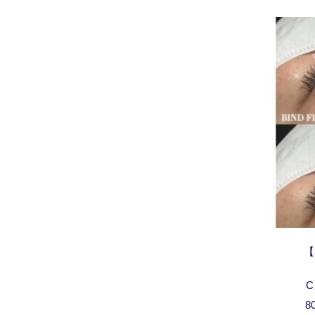
【
C
8