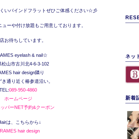
くいバインドフラットぜひご体感ください☆彡
RES
メニューや付け放題もご用意しております。
店お待ちしています。
MES eyelash & nail☆
ネッ
松山市古川北4-6-3-102
AMES hair design隣り
ずき通り近く椿参道沿い。
TEL:
089-950-4860
新着
ホームページ
ッパーNET予約&クーポン
Hairは、こちらから↓
RAMES hair design