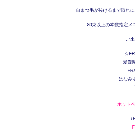
自まつ毛が抜けるまで取れに
80束以上の本数指定
ご来
☆FRA
愛媛県
FR
はなみ
ホットペ
↓
F