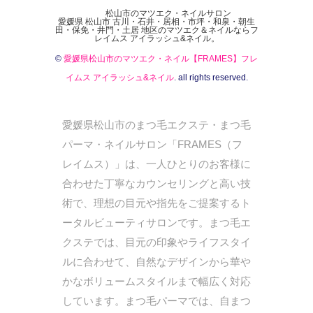
松山市のマツエク・ネイルサロン
愛媛県 松山市 古川・石井・居相・市坪・和泉・朝生
田・保免・井門・土居 地区のマツエク＆ネイルならフ
レイムス アイラッシュ&ネイル。
©
愛媛県松山市のマツエク・ネイル【FRAMES】フレ
イムス アイラッシュ&ネイル
. all rights reserved.
愛媛県松山市のまつ毛エクステ・まつ毛
パーマ・ネイルサロン「FRAMES（フ
レイムス）」は、一人ひとりのお客様に
合わせた丁寧なカウンセリングと高い技
術で、理想の目元や指先をご提案するト
ータルビューティサロンです。まつ毛エ
クステでは、目元の印象やライフスタイ
ルに合わせて、自然なデザインから華や
かなボリュームスタイルまで幅広く対応
しています。まつ毛パーマでは、自まつ