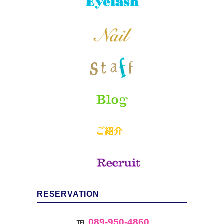
RESERVATION
℡
089-950-4860