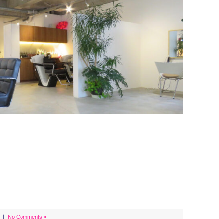
｜
No Comments »