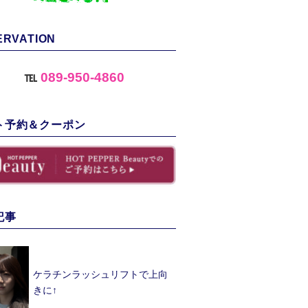
ERVATION
℡
089-950-4860
ト予約＆クーポン
記事
ケラチンラッシュリフトで上向
きに↑