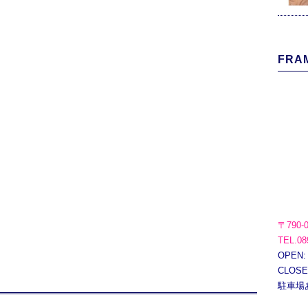
FRAM
〒790-
TEL.08
OPEN:
CLOS
駐車場