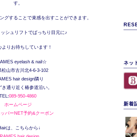
す。
ングすることで束感を出すことができます。
RES
ラッシュリフトでぱっちり目元に♪
心よりお待ちしています！
MES eyelash & nail☆
ネッ
松山市古川北4-6-3-102
AMES hair design隣り
ずき通り近く椿参道沿い。
TEL:
089-950-4860
新着
ホームページ
ッパーNET予約&クーポン
Hairは、こちらから↓
RAMES hair design