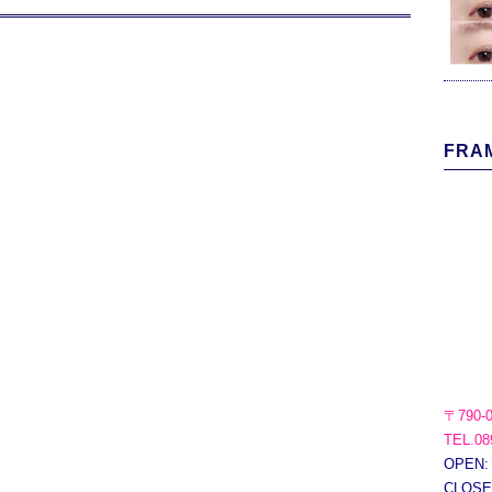
FRAM
〒790-
TEL.08
OPEN:
CLOS