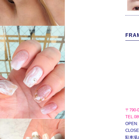
FRAM
〒790-
TEL.08
OPEN:
CLOS
駐車場