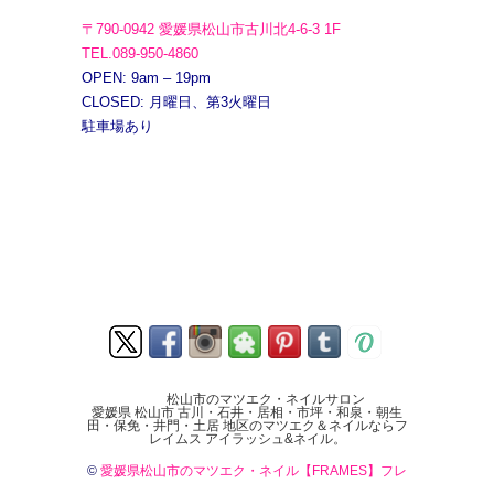
〒790-0942 愛媛県松山市古川北4-6-3 1F
TEL.089-950-4860
OPEN: 9am – 19pm
CLOSED: 月曜日、第3火曜日
駐車場あり
松山市のマツエク・ネイルサロン
愛媛県 松山市 古川・石井・居相・市坪・和泉・朝生
田・保免・井門・土居 地区のマツエク＆ネイルならフ
レイムス アイラッシュ&ネイル。
©
愛媛県松山市のマツエク・ネイル【FRAMES】フレ