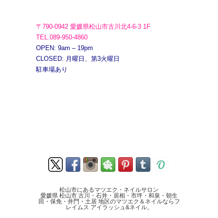
〒790-0942 愛媛県松山市古川北4-6-3 1F
TEL.089-950-4860
OPEN: 9am – 19pm
CLOSED: 月曜日、第3火曜日
駐車場あり
松山市にあるマツエク・ネイルサロン
愛媛県 松山市 古川・石井・居相・市坪・和泉・朝生
田・保免・井門・土居 地区のマツエク＆ネイルならフ
レイムス アイラッシュ&ネイル。