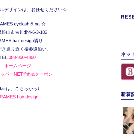
ルデザインは、お任せください☆
RES
MES eyelash & nail☆
松山市古川北4-6-3-102
AMES hair design隣り
ずき通り近く椿参道沿い。
ネッ
TEL:
089-950-4860
ホームページ
ッパーNET予約&クーポン
Hairは、こちらから↓
新着
RAMES hair design