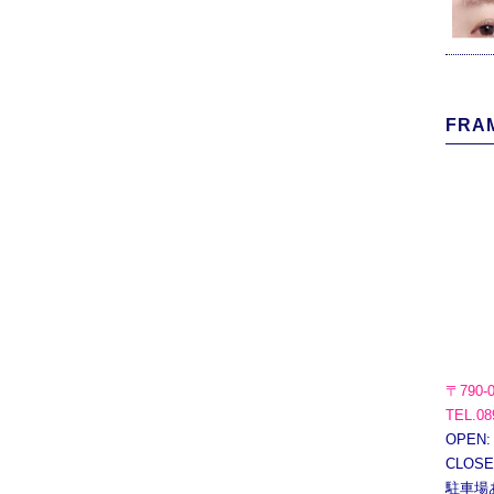
FRAM
〒790-
TEL.08
OPEN:
CLOS
駐車場