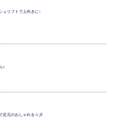
シュリフトで上向きに↑
ル♪
で足元のおしゃれを☆彡