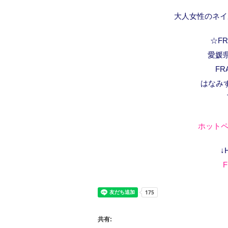
大人女性のネイ
☆FRA
愛媛県
FR
はなみ
ホットペ
↓
F
共有: