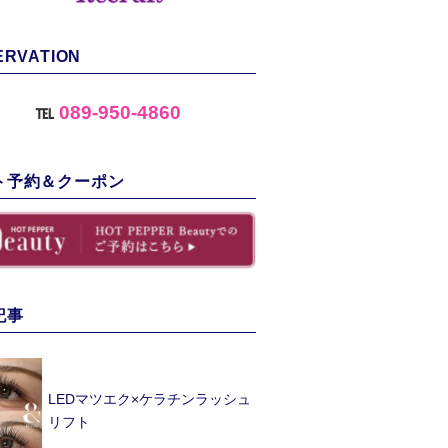
ERVATION
℡
089-950-4860
ト予約＆クーポン
記事
LEDマツエク×ケラチンラッシュ
リフト