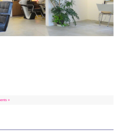
ents »