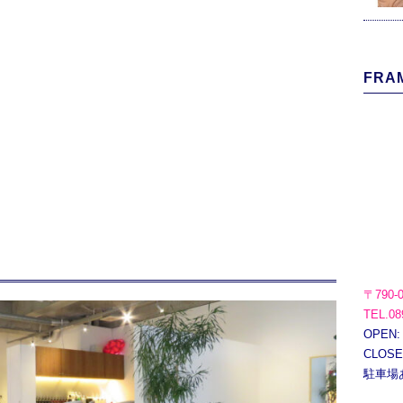
FRAM
〒790-
TEL.08
OPEN:
CLOS
駐車場