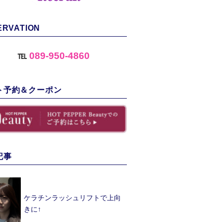
ERVATION
℡
089-950-4860
ト予約＆クーポン
記事
ケラチンラッシュリフトで上向
きに↑