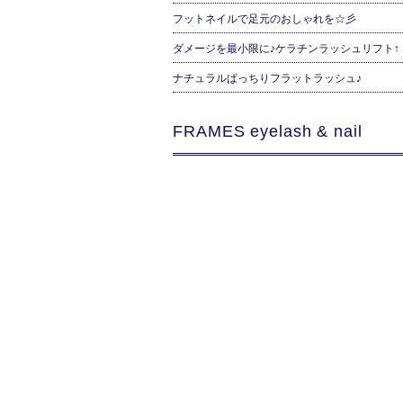
フットネイルで足元のおしゃれを☆彡
ダメージを最小限に♪ケラチンラッシュリフト↑
ナチュラルぱっちりフラットラッシュ♪
FRAMES eyelash & nail