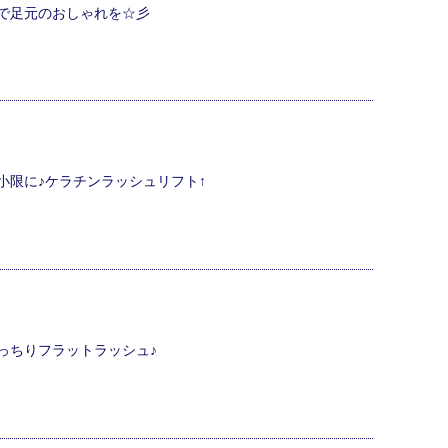
で足元のおしゃれを☆彡
小限に♪ケラチンラッシュリフト↑
っちりフラットラッシュ♪