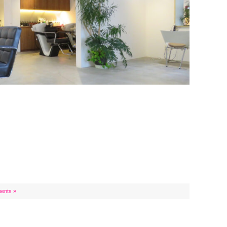
ents »