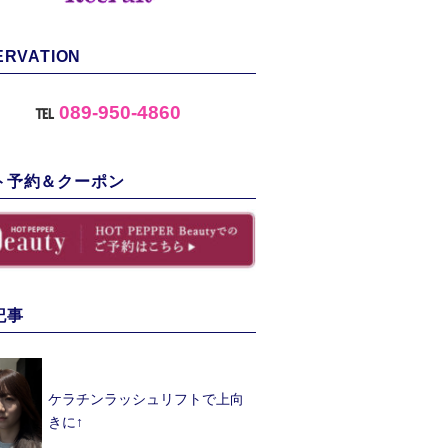
ERVATION
℡
089-950-4860
ト予約＆クーポン
記事
ケラチンラッシュリフトで上向
きに↑