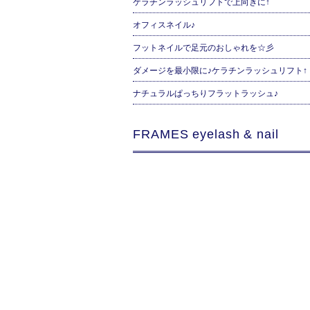
ケラチンラッシュリフトで上向きに↑
オフィスネイル♪
フットネイルで足元のおしゃれを☆彡
ダメージを最小限に♪ケラチンラッシュリフト↑
ナチュラルぱっちりフラットラッシュ♪
FRAMES eyelash & nail