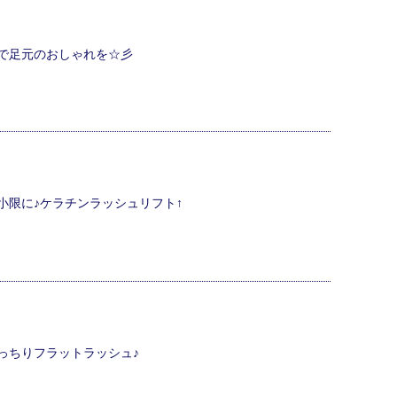
で足元のおしゃれを☆彡
小限に♪ケラチンラッシュリフト↑
っちりフラットラッシュ♪