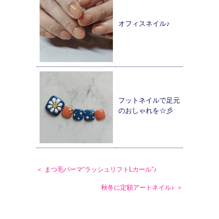
オフィスネイル♪
フットネイルで足元
のおしゃれを☆彡
＜ まつ毛パーマ“ラッシュリフトLカール”♪
秋冬に定額アートネイル♪ ＞