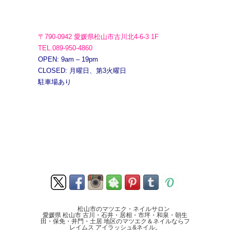
〒790-0942 愛媛県松山市古川北4-6-3 1F
TEL.089-950-4860
OPEN: 9am – 19pm
CLOSED: 月曜日、第3火曜日
駐車場あり
松山市のマツエク・ネイルサロン
愛媛県 松山市 古川・石井・居相・市坪・和泉・朝生
田・保免・井門・土居 地区のマツエク＆ネイルならフ
レイムス アイラッシュ&ネイル。