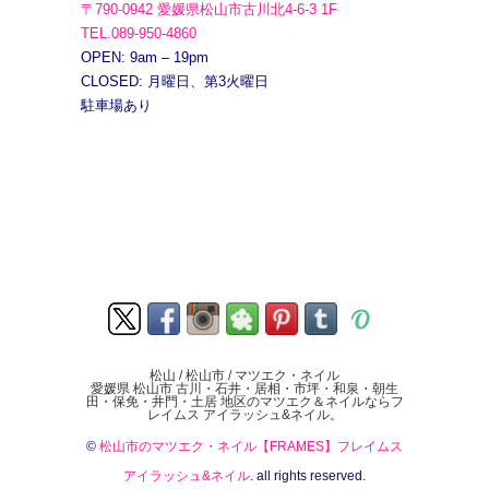
〒790-0942 愛媛県松山市古川北4-6-3 1F
TEL.089-950-4860
OPEN: 9am – 19pm
CLOSED: 月曜日、第3火曜日
駐車場あり
松山 / 松山市 / マツエク・ネイル
愛媛県 松山市 古川・石井・居相・市坪・和泉・朝生
田・保免・井門・土居 地区のマツエク＆ネイルならフ
レイムス アイラッシュ&ネイル。
©
松山市のマツエク・ネイル【FRAMES】フレイムス
アイラッシュ&ネイル
. all rights reserved.