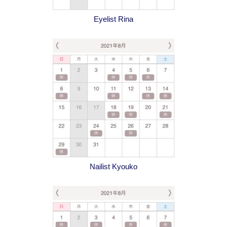
Eyelist Rina
Nailist Kyouko