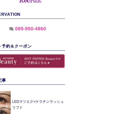
ERVATION
℡
089-950-4860
ト予約＆クーポン
記事
LEDマツエク×ケラチンラッシュ
リフト