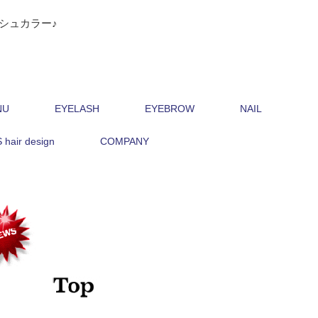
シュカラー♪
NU
EYELASH
EYEBROW
NAIL
hair design
COMPANY