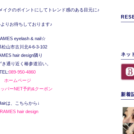
メイクのポイントにしてトレンド感のある目元に♪
RES
心よりお待ちしております♪
MES eyelash & nail☆
松山市古川北4-6-3-102
ネッ
AMES hair design隣り
ずき通り近く椿参道沿い。
TEL:
089-950-4860
ホームページ
ッパーNET予約&クーポン
新着
Hairは、こちらから↓
RAMES hair design