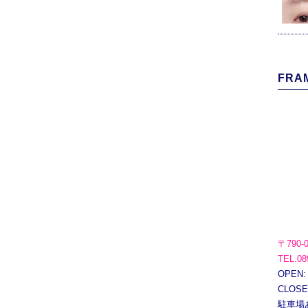
FRAM
〒790-
TEL.08
OPEN:
CLOS
駐車場