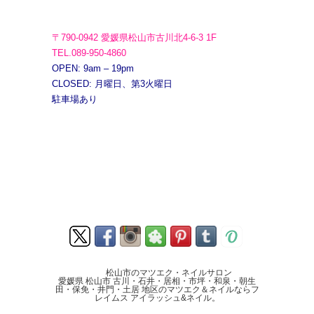
〒790-0942 愛媛県松山市古川北4-6-3 1F
TEL.089-950-4860
OPEN: 9am – 19pm
CLOSED: 月曜日、第3火曜日
駐車場あり
松山市のマツエク・ネイルサロン
愛媛県 松山市 古川・石井・居相・市坪・和泉・朝生
田・保免・井門・土居 地区のマツエク＆ネイルならフ
レイムス アイラッシュ&ネイル。