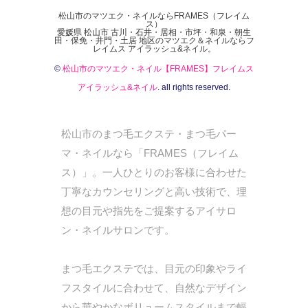
松山市のマツエク・ネイルならFRAMES（フレイム
ス）
愛媛県 松山市 古川・石井・居相・市坪・和泉・朝生
田・保免・井門・土居 地区のマツエク＆ネイルならフ
レイムス アイラッシュ&ネイル。
©
松山市のマツエク・ネイル【FRAMES】フレイムス
アイラッシュ&ネイル
. all rights reserved.
松山市のまつ毛エクステ・まつ毛パー
マ・ネイルなら「FRAMES（フレイム
ス）」。一人ひとりのお客様に合わせた
丁寧なカウンセリングと高い技術で、理
想の目元や指先をご提案するアイサロ
ン・ネイルサロンです。
まつ毛エクステでは、目元の印象やライ
フスタイルに合わせて、自然なデザイン
から華やかなボリュームスタイルまで幅