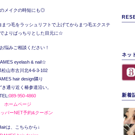
のメイクの時短にも◎
RES
自まつ毛をラッシュリフトで上げてからまつ毛エクステ
でよりぱっちりとした目元に☆
お悩みご相談ください！
ネッ
MES eyelash & nail☆
松山市古川北4-6-3-102
AMES hair design隣り
ずき通り近く椿参道沿い。
新着
TEL:
089-950-4860
ホームページ
ッパーNET予約&クーポン
Hairは、こちらから↓