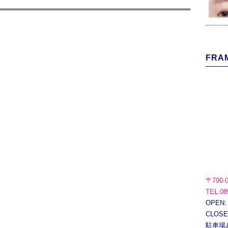
FRAM
〒790-
TEL.08
OPEN:
CLOS
駐車場