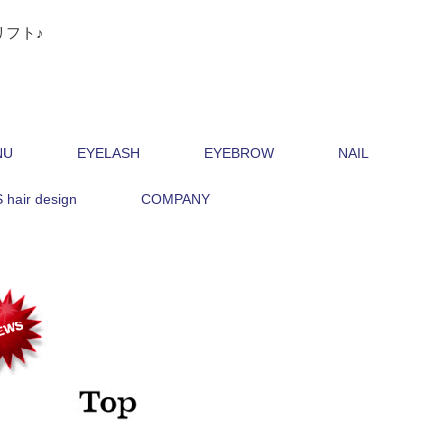
リフト♪
NU
EYELASH
EYEBROW
NAIL
hair design
COMPANY