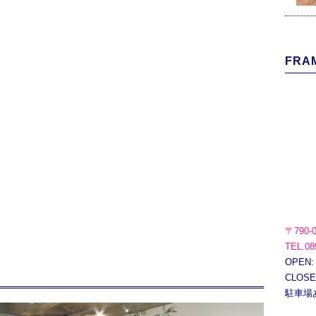
FRAM
〒790-
TEL.08
OPEN:
CLOS
駐車場