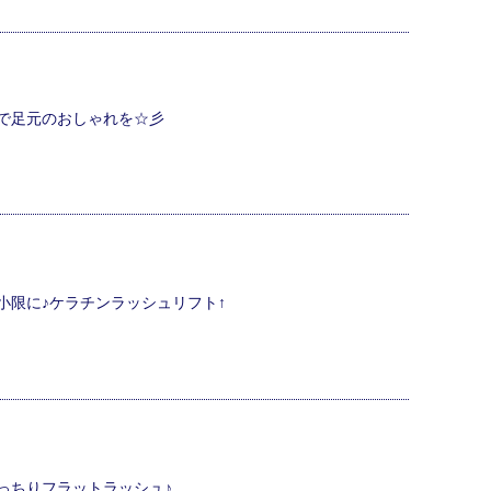
で足元のおしゃれを☆彡
小限に♪ケラチンラッシュリフト↑
っちりフラットラッシュ♪