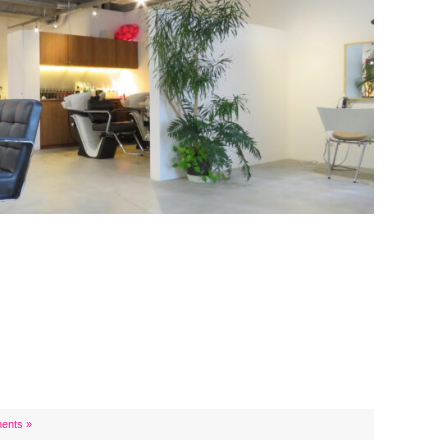
ents »