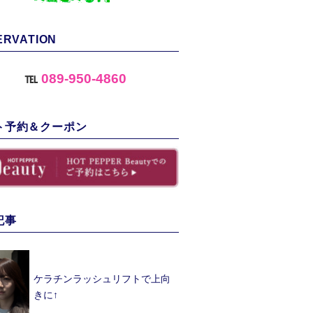
ERVATION
℡
089-950-4860
ト予約＆クーポン
記事
ケラチンラッシュリフトで上向
きに↑