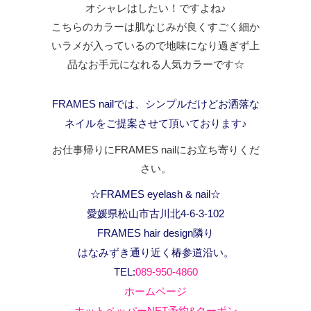
オシャレはしたい！ですよね♪
こちらのカラーは肌なじみが良くすごく細か
いラメが入っているので地味になり過ぎず上
品なお手元になれる人気カラーです☆
FRAMES nailでは、シンプルだけどお洒落な
ネイルをご提案させて頂いております♪
お仕事帰りにFRAMES nailにお立ち寄りくだ
さい。
☆FRAMES eyelash & nail☆
愛媛県松山市古川北4-6-3-102
FRAMES hair design隣り
はなみずき通り近く椿参道沿い。
TEL:
089-950-4860
ホームページ
ホットペッパーNET予約&クーポン