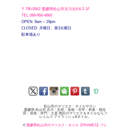
〒790-0942 愛媛県松山市古川北4-6-3 1F
TEL.089-950-4860
OPEN: 9am – 19pm
CLOSED: 月曜日、第3火曜日
駐車場あり
松山市のマツエク・ネイルサロン
愛媛県 松山市 古川・石井・居相・市坪・和泉・朝生
田・保免・井門・土居 地区のマツエク＆ネイルならフ
レイムス アイラッシュ&ネイル。
©
愛媛県松山市のマツエク・ネイル【FRAMES】フレ