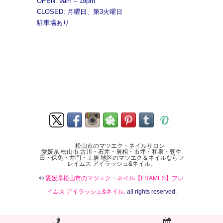
OPEN: 9am – 19pm
CLOSED: 月曜日、第3火曜日
駐車場あり
松山市のマツエク・ネイルサロン
愛媛県 松山市 古川・石井・居相・市坪・和泉・朝生
田・保免・井門・土居 地区のマツエク＆ネイルならフ
レイムス アイラッシュ&ネイル。
©
愛媛県松山市のマツエク・ネイル【FRAMES】フレ
イムス アイラッシュ&ネイル
. all rights reserved.