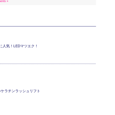
ents »
に人気！LEDマツエク！
ク×ケラチンラッシュリフト