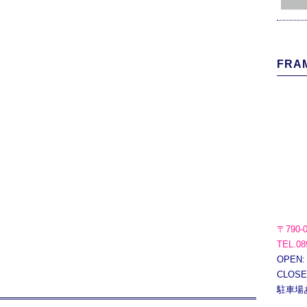
FRAM
〒790-
TEL.08
OPEN:
CLOS
駐車場