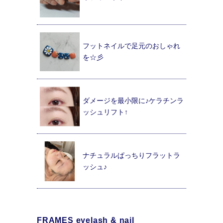
フットネイルで足元のおしゃれ
を☆彡
ダメージを最小限に♪ケラチンラ
ッシュリフト↑
ナチュラルぱっちりフラットラ
ッシュ♪
FRAMES eyelash & nail