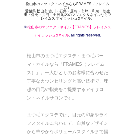
松山市のマツエク・ネイルならFRAMES（フレイム
ス）
愛媛県 松山市 古川・石井・居相・市坪・和泉・朝生
田・保免・井門・土居 地区のマツエク＆ネイルならフ
レイムス アイラッシュ&ネイル。
©
松山市のマツエク・ネイル【FRAMES】フレイムス
アイラッシュ&ネイル
. all rights reserved.
松山市のまつ毛エクステ・まつ毛パー
マ・ネイルなら「FRAMES（フレイム
ス）」。一人ひとりのお客様に合わせた
丁寧なカウンセリングと高い技術で、理
想の目元や指先をご提案するアイサロ
ン・ネイルサロンです。
まつ毛エクステでは、目元の印象やライ
フスタイルに合わせて、自然なデザイン
から華やかなボリュームスタイルまで幅