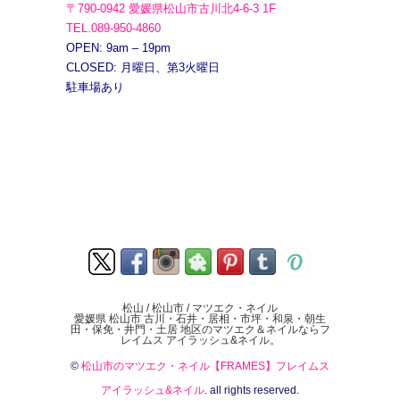
〒790-0942 愛媛県松山市古川北4-6-3 1F
TEL.089-950-4860
OPEN: 9am – 19pm
CLOSED: 月曜日、第3火曜日
駐車場あり
松山 / 松山市 / マツエク・ネイル
愛媛県 松山市 古川・石井・居相・市坪・和泉・朝生
田・保免・井門・土居 地区のマツエク＆ネイルならフ
レイムス アイラッシュ&ネイル。
©
松山市のマツエク・ネイル【FRAMES】フレイムス
アイラッシュ&ネイル
. all rights reserved.