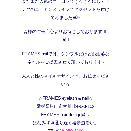
まだまだ人気のオーロラでうるうるにしてピ
ンクのニュアンスラインでアクセントを付け
てみました💓✨
皆様のご来店心よりお待ちしております🙇‍♀️
💓✨
FRAMES nailでは、シンプルだけどお洒落な
ネイルをご提案させて頂いております♪
大人女性のネイルデザインは、お任せくださ
い☆
☆FRAMES eyelash & nail☆
愛媛県松山市古川北4-6-3-102
FRAMES hair design隣り
はなみずき通り近く椿参道沿い。
TEL:
089-950-4860