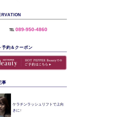
ERVATION
℡
089-950-4860
ト予約＆クーポン
記事
ケラチンラッシュリフトで上向
きに↑