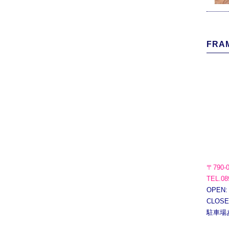
FRAM
〒790-
TEL.08
OPEN:
CLOS
駐車場