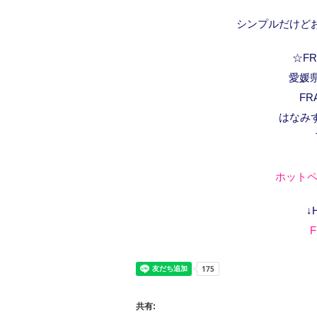
シンプルだけど
☆FRA
愛媛県
FR
はなみ
ホットペ
↓
F
共有: