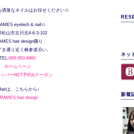
お洒落なネイルはお任せください☆
RES
MES eyelash & nail☆
松山市古川北4-6-3-102
AMES hair design隣り
ずき通り近く椿参道沿い。
ネッ
TEL:
089-950-4860
ホームページ
ッパーNET予約&クーポン
Hairは、こちらから↓
新着
RAMES hair design