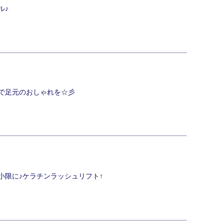
ル♪
で足元のおしゃれを☆彡
小限に♪ケラチンラッシュリフト↑