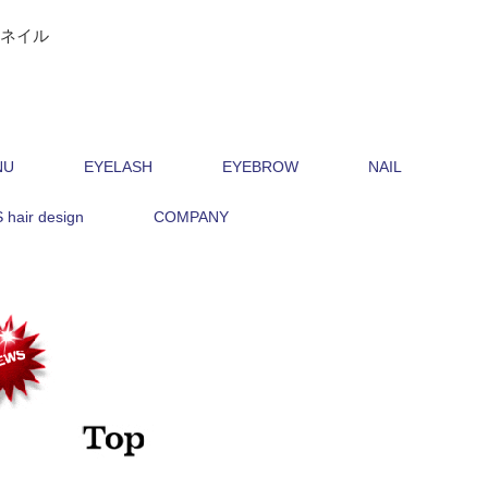
トネイル
NU
EYELASH
EYEBROW
NAIL
hair design
COMPANY