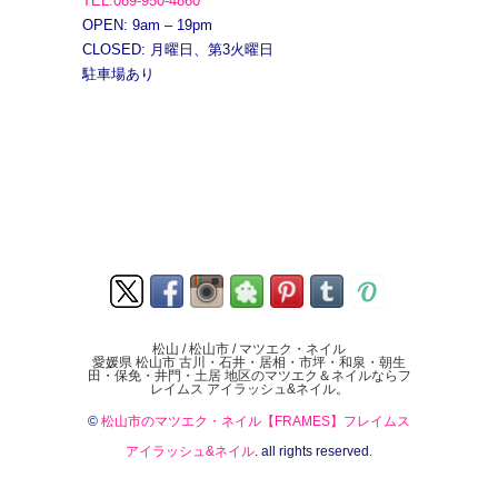
TEL.089-950-4860
OPEN: 9am – 19pm
CLOSED: 月曜日、第3火曜日
駐車場あり
松山 / 松山市 / マツエク・ネイル
愛媛県 松山市 古川・石井・居相・市坪・和泉・朝生
田・保免・井門・土居 地区のマツエク＆ネイルならフ
レイムス アイラッシュ&ネイル。
©
松山市のマツエク・ネイル【FRAMES】フレイムス
アイラッシュ&ネイル
. all rights reserved.