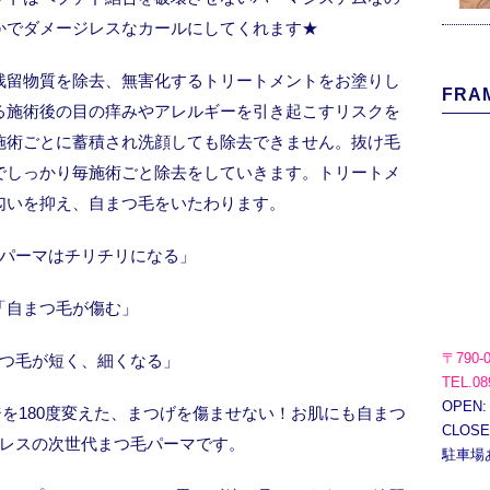
かでダメージレスなカールにしてくれます★
残留物質を除去、無害化するトリートメントをお塗りし
FRAM
る施術後の目の痒みやアレルギーを引き起こすリスクを
施術ごとに蓄積され洗顔しても除去できません。抜け毛
でしっかり毎施術ごと除去をしていきます。トリートメ
匂いを抑え、自まつ毛をいたわります。
パーマはチリチリになる」
「自まつ毛が傷む」
〒790-
つ毛が短く、細くなる」
TEL.08
OPEN:
を180度変えた、まつげを傷ませない！お肌にも自まつ
CLOS
レスの次世代まつ毛パーマです。
駐車場