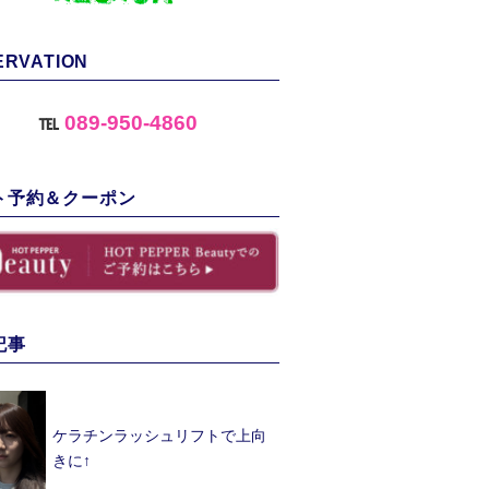
ERVATION
℡
089-950-4860
ト予約＆クーポン
記事
ケラチンラッシュリフトで上向
きに↑