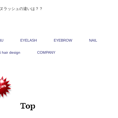
ヌラッシュの違いは？？
NU
EYELASH
EYEBROW
NAIL
hair design
COMPANY