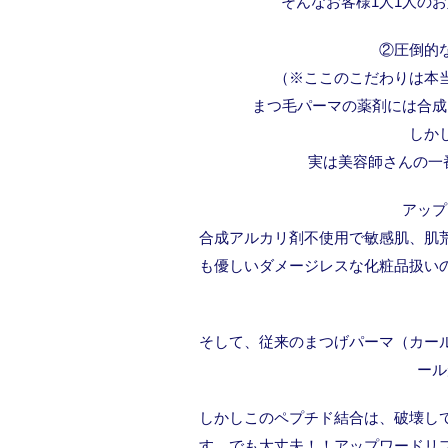
そんなお客様1人1人の
②圧倒的
（※ここのこだわりは本
まつ毛パーマの薬剤には合成
しか
実は美容師さんの一
アップ
合成アルカリ剤不使用で敏感肌、肌
も優しいダメージレスな化粧品扱い
そして、従来のまつげパーマ（カー
ール
しかしこのペプチド結合は、破壊し
す。でも大丈夫！！アップワードリ