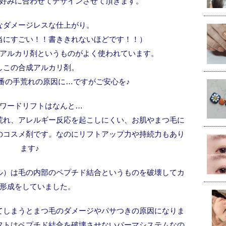
お好みに合わせてデザインさせて頂きます。
なダメージレスな仕上がり。
当にすごい！！書ききれないほどです！！）
アルカリ剤というものがよく使われています。
しこの合成アルカリ剤。
番の手荒れの原因に…ですがご安心を♪
ワードリフトはなんと…
荒れ、アレルギー反応を起こしにくい、お肌やまつ毛に
のコスメ剤です。なのにリフトアップ力や持続力もあり
ます♪
ル）は毛の内部のペプチド結合というものを破壊してカ
形成をしていました。
てしまうとまつ毛のダメージやパサつきの原因になりま
フトはペプチド結合を破壊させないパーマシステムなの