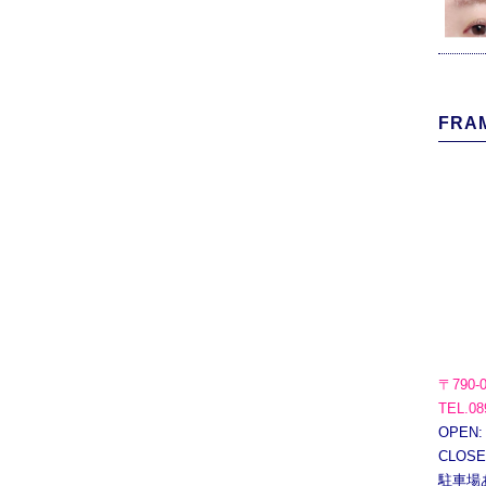
FRAM
〒790-
TEL.08
OPEN:
CLOS
駐車場