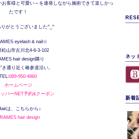
いお客様と可愛い～を連発しながら施術できて楽しかっ
たです！
RES
りがとうございました^_^
MES eyelash & nail☆
松山市古川北4-6-3-102
ネッ
AMES hair design隣り
ずき通り近く椿参道沿い。
TEL:
089-950-4860
ホームページ
ッパーNET予約&クーポン
新着
Hairは、こちらから↓
RAMES hair design