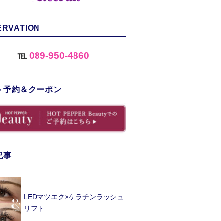
ERVATION
℡
089-950-4860
ト予約＆クーポン
記事
LEDマツエク×ケラチンラッシュ
リフト