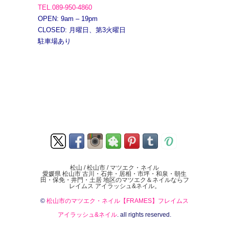
TEL.089-950-4860
OPEN: 9am – 19pm
CLOSED: 月曜日、第3火曜日
駐車場あり
松山 / 松山市 / マツエク・ネイル
愛媛県 松山市 古川・石井・居相・市坪・和泉・朝生
田・保免・井門・土居 地区のマツエク＆ネイルならフ
レイムス アイラッシュ&ネイル。
©
松山市のマツエク・ネイル【FRAMES】フレイムス
アイラッシュ&ネイル
. all rights reserved.