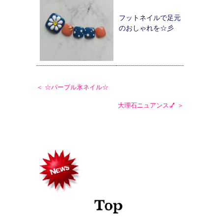
フットネイルで足元
のおしゃれを☆彡
＜ ☆パープル氷ネイル☆
大理石ニュアンス💅 ＞