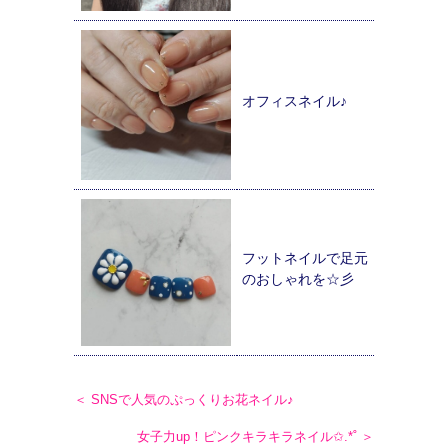
オフィスネイル♪
フットネイルで足元
のおしゃれを☆彡
＜ SNSで人気のぷっくりお花ネイル♪
女子力up！ピンクキラキラネイル✩.*˚ ＞