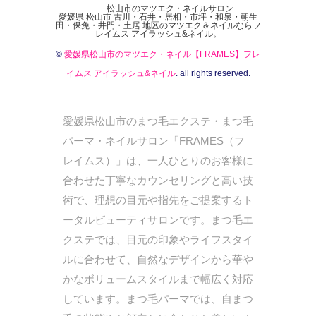
松山市のマツエク・ネイルサロン
愛媛県 松山市 古川・石井・居相・市坪・和泉・朝生
田・保免・井門・土居 地区のマツエク＆ネイルならフ
レイムス アイラッシュ&ネイル。
©
愛媛県松山市のマツエク・ネイル【FRAMES】フレ
イムス アイラッシュ&ネイル
. all rights reserved.
愛媛県松山市のまつ毛エクステ・まつ毛
パーマ・ネイルサロン「FRAMES（フ
レイムス）」は、一人ひとりのお客様に
合わせた丁寧なカウンセリングと高い技
術で、理想の目元や指先をご提案するト
ータルビューティサロンです。まつ毛エ
クステでは、目元の印象やライフスタイ
ルに合わせて、自然なデザインから華や
かなボリュームスタイルまで幅広く対応
しています。まつ毛パーマでは、自まつ