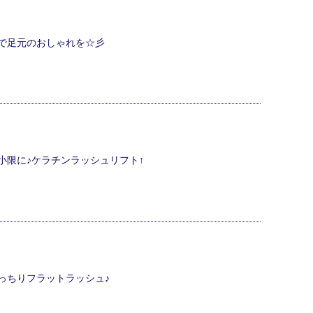
で足元のおしゃれを☆彡
小限に♪ケラチンラッシュリフト↑
っちりフラットラッシュ♪