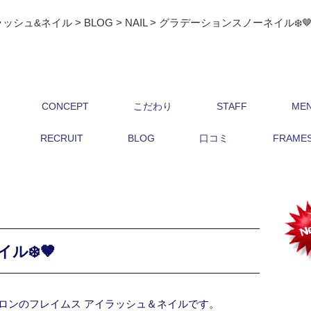
ラッシュ&ネイル
>
BLOG
>
NAIL
>
グラデーションスノーネイル❄️
CONCEPT
こだわり
STAFF
ME
RECRUIT
BLOG
口コミ
FRAMES 
ル❄️🤎
ロンのフレイムス アイラッシュ＆ネイルです。