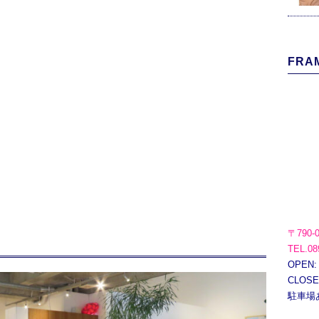
FRAM
〒790-
TEL.08
OPEN:
CLOS
駐車場