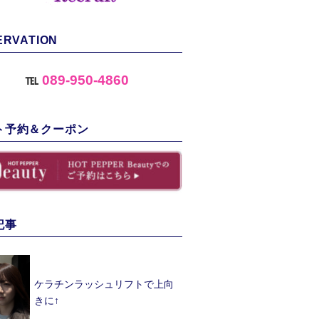
ERVATION
℡
089-950-4860
ト予約＆クーポン
記事
ケラチンラッシュリフトで上向
きに↑