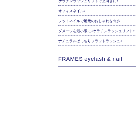
ケラチンラッシュリフトで上向きに↑
オフィスネイル♪
フットネイルで足元のおしゃれを☆彡
ダメージを最小限に♪ケラチンラッシュリフト↑
ナチュラルぱっちりフラットラッシュ♪
FRAMES eyelash & nail