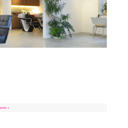
ents »