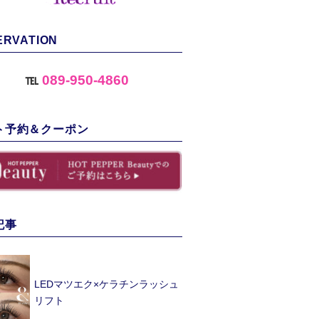
ERVATION
℡
089-950-4860
ト予約＆クーポン
記事
LEDマツエク×ケラチンラッシュ
リフト