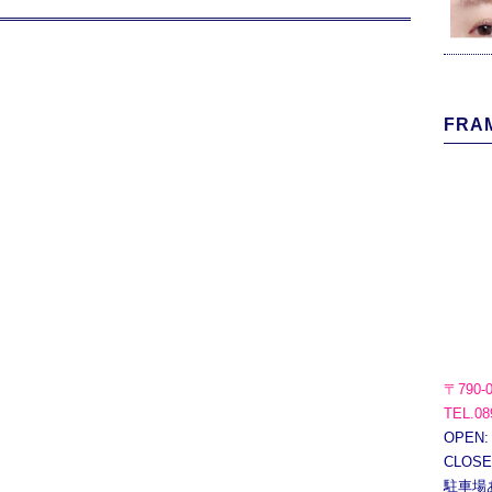
FRAM
〒790-
TEL.08
OPEN:
CLOS
駐車場