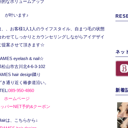
部分的なボリュームアップ
が叶います♪
RES
は、、お客様1人1人のライフスタイル、自まつ毛の状態
合わせてしっかりとカウンセリングしながらアイデザイ
ご提案させて頂きます☆
ネッ
MES eyelash & nail☆
松山市古川北4-6-3-102
AMES hair design隣り
ずき通り近く椿参道沿い。
新着
TEL:
089-950-4860
ホームページ
ッパーNET予約&クーポン
Hairは、こちらから↓