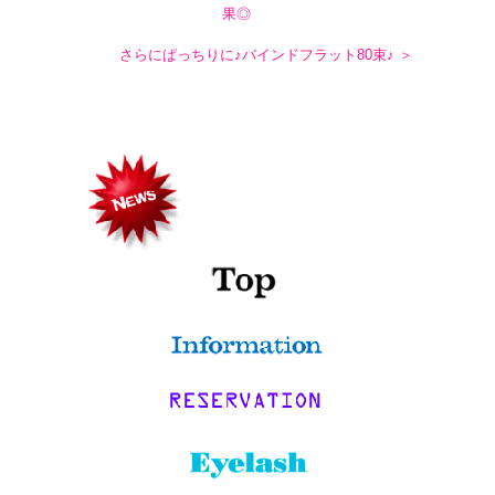
果◎
さらにぱっちりに♪バインドフラット80束♪ ＞