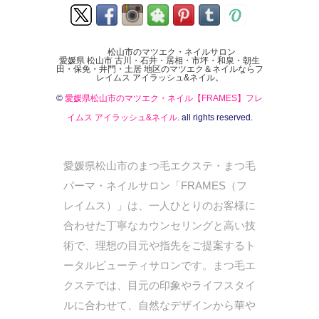
松山市のマツエク・ネイルサロン
愛媛県 松山市 古川・石井・居相・市坪・和泉・朝生
田・保免・井門・土居 地区のマツエク＆ネイルならフ
レイムス アイラッシュ&ネイル。
©
愛媛県松山市のマツエク・ネイル【FRAMES】フレ
イムス アイラッシュ&ネイル
. all rights reserved.
愛媛県松山市のまつ毛エクステ・まつ毛
パーマ・ネイルサロン「FRAMES（フ
レイムス）」は、一人ひとりのお客様に
合わせた丁寧なカウンセリングと高い技
術で、理想の目元や指先をご提案するト
ータルビューティサロンです。まつ毛エ
クステでは、目元の印象やライフスタイ
ルに合わせて、自然なデザインから華や