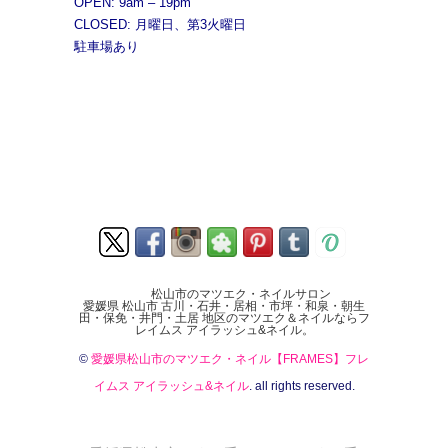
OPEN: 9am – 19pm
CLOSED: 月曜日、第3火曜日
駐車場あり
松山市のマツエク・ネイルサロン
愛媛県 松山市 古川・石井・居相・市坪・和泉・朝生
田・保免・井門・土居 地区のマツエク＆ネイルならフ
レイムス アイラッシュ&ネイル。
©
愛媛県松山市のマツエク・ネイル【FRAMES】フレ
イムス アイラッシュ&ネイル
. all rights reserved.