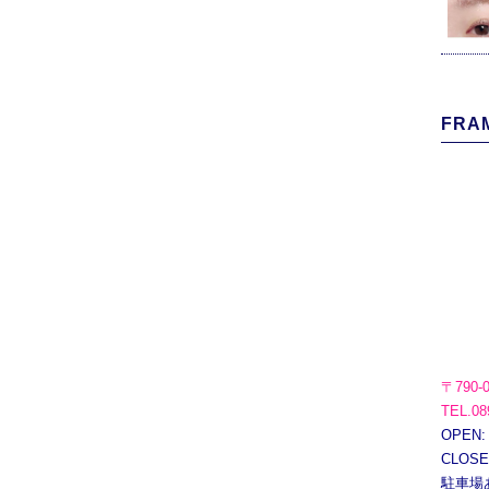
FRAM
〒790-
TEL.08
OPEN:
CLOS
駐車場