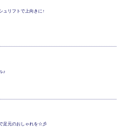
シュリフトで上向きに↑
ル♪
で足元のおしゃれを☆彡