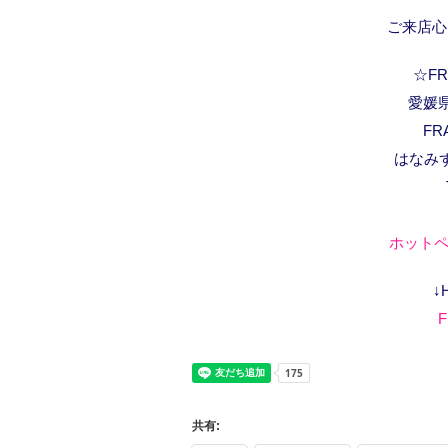
ご来店心
☆FRA
愛媛県
FR
はなみ
ホットペ
↓
F
共有: