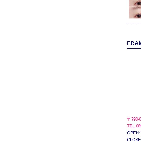
FRAM
〒790-
TEL.08
OPEN:
CLOS