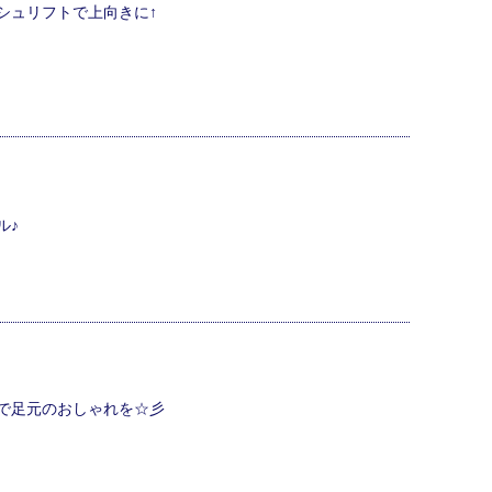
シュリフトで上向きに↑
ル♪
で足元のおしゃれを☆彡