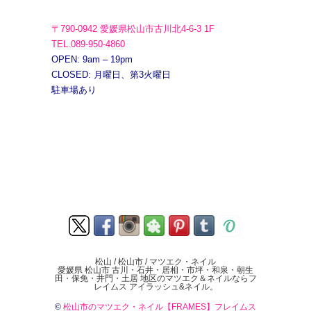
〒790-0942 愛媛県松山市古川北4-6-3 1F
TEL.089-950-4860
OPEN: 9am – 19pm
CLOSED: 月曜日、第3火曜日
駐車場あり
松山 / 松山市 / マツエク・ネイル
愛媛県 松山市 古川・石井・居相・市坪・和泉・朝生
田・保免・井門・土居 地区のマツエク＆ネイルならフ
レイムス アイラッシュ&ネイル。
©
松山市のマツエク・ネイル【FRAMES】フレイムス