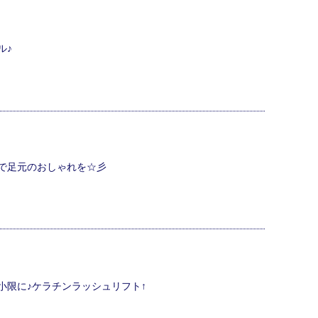
ル♪
で足元のおしゃれを☆彡
小限に♪ケラチンラッシュリフト↑