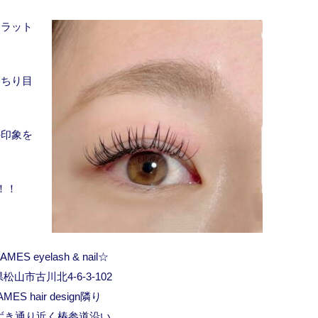
フラット
っちり目
の印象を
！！
MES eyelash & nail☆
松山市古川北4-6-3-102
AMES hair design隣り
ずき通り近く椿参道沿い。