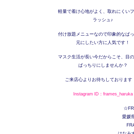
軽量で着け心地がよく、取れにくい
ラッシュ♪
付け放題メニューなので印象的なぱ
元にしたい方に人気です！
マスク生活が長い今だからこそ、目
ぱっちりにしませんか？
ご来店心よりお待ちしております
Instagram ID：frames_haruka
☆FRA
愛媛県
FR
はなみ