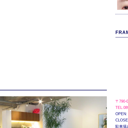
FRAM
〒790-
TEL.08
OPEN:
CLOS
駐車場