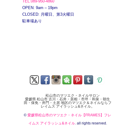
TEL.089-950-4860
OPEN: 9am – 19pm
CLOSED: 月曜日、第3火曜日
駐車場あり
松山市のマツエク・ネイルサロン
愛媛県 松山市 古川・石井・居相・市坪・和泉・朝生
田・保免・井門・土居 地区のマツエク＆ネイルならフ
レイムス アイラッシュ&ネイル。
©
愛媛県松山市のマツエク・ネイル【FRAMES】フレ
イムス アイラッシュ&ネイル
. all rights reserved.