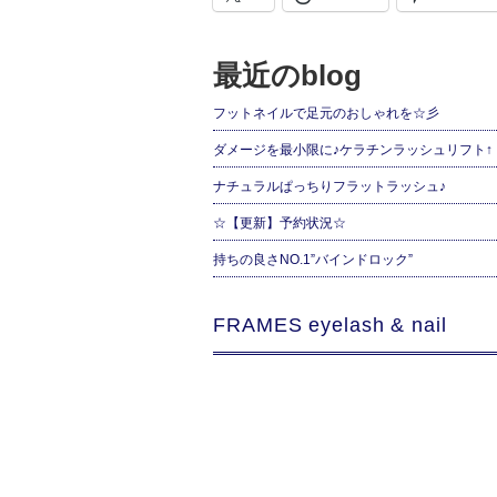
最近のblog
フットネイルで足元のおしゃれを☆彡
ダメージを最小限に♪ケラチンラッシュリフト↑
ナチュラルぱっちりフラットラッシュ♪
☆【更新】予約状況☆
持ちの良さNO.1”バインドロック”
FRAMES eyelash & nail