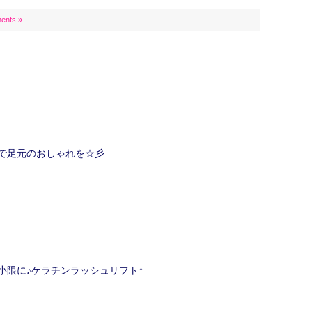
ents »
で足元のおしゃれを☆彡
小限に♪ケラチンラッシュリフト↑