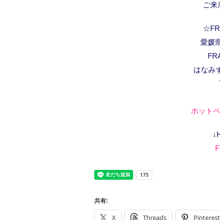
ご来
☆FRA
愛媛県
FR
はなみ
ホットペ
↓
F
共有:
X
Threads
Pinterest