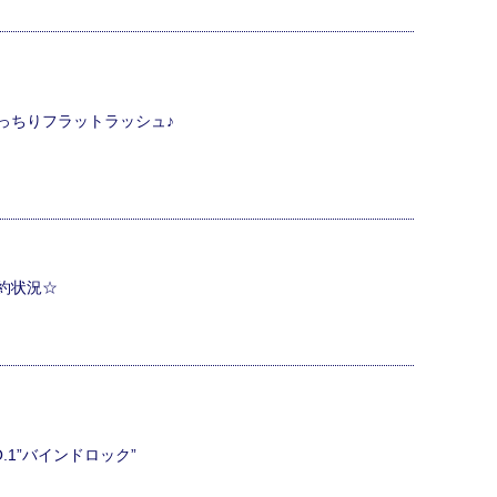
っちりフラットラッシュ♪
約状況☆
.1”バインドロック”