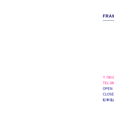
FRAM
〒790-
TEL.08
OPEN:
CLOS
駐車場