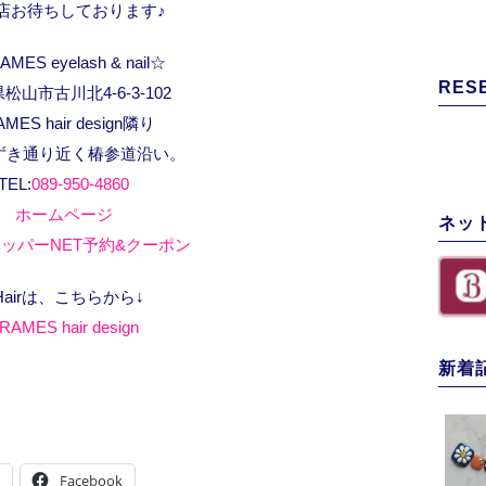
店お待ちしております♪
MES eyelash & nail☆
RES
松山市古川北4-6-3-102
AMES hair design隣り
ずき通り近く椿参道沿い。
TEL:
089-950-4860
ホームページ
ネッ
ッパーNET予約&クーポン
Hairは、こちらから↓
RAMES hair design
新着
Facebook