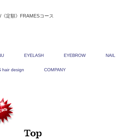
《定額》FRAMESコース
NU
EYELASH
EYEBROW
NAIL
hair design
COMPANY