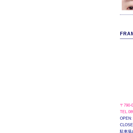
FRAM
〒790-
TEL.08
OPEN:
CLOS
駐車場