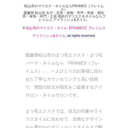
松山市のマツエク・ネイルならFRAMES（フレイム
ス）
愛媛県 松山市 古川・石井・居相・市坪・和泉・朝生
田・保免・井門・土居 地区のマツエク＆ネイルならフ
レイムス アイラッシュ&ネイル。
©
松山市のマツエク・ネイル【FRAMES】フレイムス
アイラッシュ&ネイル
. all rights reserved.
愛媛県松山市のまつ毛エクステ・まつ毛
パーマ・ネイルなら「FRAMES（フレ
イムス）」。一人ひとりのお客様に合わ
せた丁寧なカウンセリングと高い技術
で、理想の目元や指先をご提案するアイ
サロン・ネイルサロンです。
まつ毛エクステでは、目元の印象やライ
フスタイルに合わせて、自然なデザイン
から華やかなボリュームスタイルまで幅