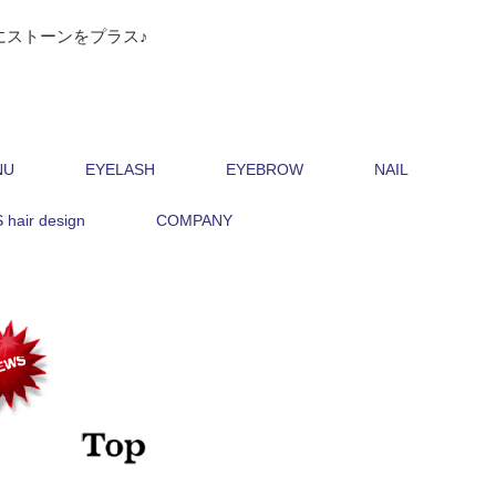
にストーンをプラス♪
NU
EYELASH
EYEBROW
NAIL
hair design
COMPANY