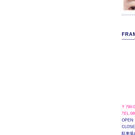
FRAM
〒790-
TEL.08
OPEN:
CLOS
駐車場