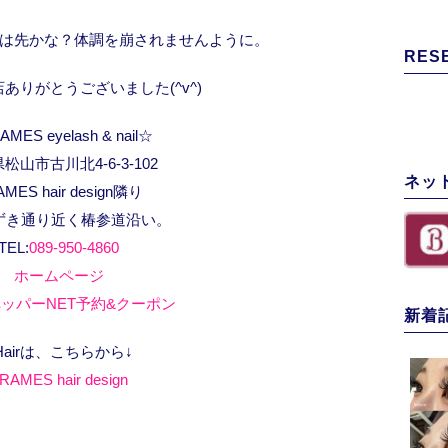
は先かな？体調を崩されませんように。
RES
ありがとうございました(^v^)
MES eyelash & nail☆
松山市古川北4-6-3-102
ネッ
AMES hair design隣り
ずき通り近く椿参道沿い。
TEL:
089-950-4860
ホームページ
ッパーNET予約&クーポン
新着
Hairは、こちらから↓
RAMES hair design