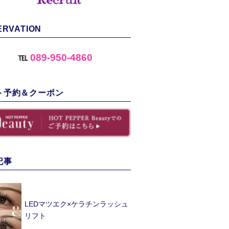
ERVATION
℡
089-950-4860
ト予約＆クーポン
記事
LEDマツエク×ケラチンラッシュ
リフト