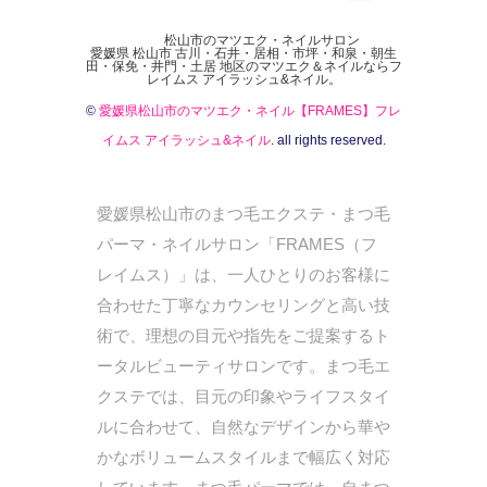
松山市のマツエク・ネイルサロン
愛媛県 松山市 古川・石井・居相・市坪・和泉・朝生
田・保免・井門・土居 地区のマツエク＆ネイルならフ
レイムス アイラッシュ&ネイル。
©
愛媛県松山市のマツエク・ネイル【FRAMES】フレ
イムス アイラッシュ&ネイル
. all rights reserved.
愛媛県松山市のまつ毛エクステ・まつ毛
パーマ・ネイルサロン「FRAMES（フ
レイムス）」は、一人ひとりのお客様に
合わせた丁寧なカウンセリングと高い技
術で、理想の目元や指先をご提案するト
ータルビューティサロンです。まつ毛エ
クステでは、目元の印象やライフスタイ
ルに合わせて、自然なデザインから華や
かなボリュームスタイルまで幅広く対応