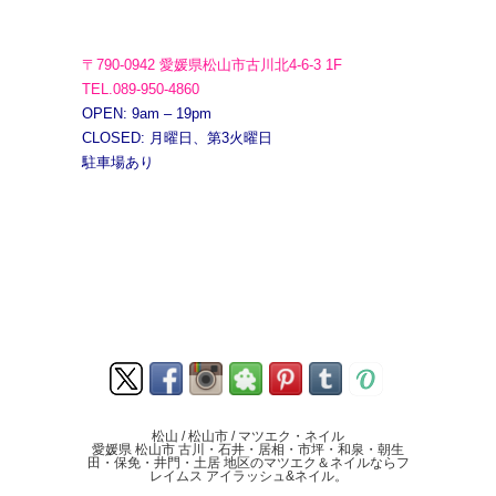
〒790-0942 愛媛県松山市古川北4-6-3 1F
TEL.089-950-4860
OPEN: 9am – 19pm
CLOSED: 月曜日、第3火曜日
駐車場あり
松山 / 松山市 / マツエク・ネイル
愛媛県 松山市 古川・石井・居相・市坪・和泉・朝生
田・保免・井門・土居 地区のマツエク＆ネイルならフ
レイムス アイラッシュ&ネイル。